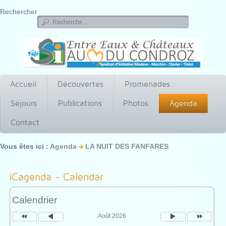
Rechercher
Accueil
Découvertes
Promenades
Séjours
Publications
Photos
Agenda
Contact
Vous êtes ici :
Agenda
LA NUIT DES FANFARES
Année
Mois
Mois
Année
précédente
précédent
suivant
suivante
iCagenda - Calendar
Calendrier
Août 2026