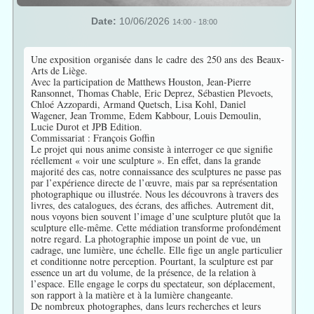
Date:
10/06/2026
14:00
-
18:00
Une exposition organisée dans le cadre des 250 ans des Beaux-
Arts de Liège.
Avec la participation de Matthews Houston, Jean-Pierre
Ransonnet, Thomas Chable, Eric Deprez, Sébastien Plevoets,
Chloé Azzopardi, Armand Quetsch, Lisa Kohl, Daniel
Wagener, Jean Tromme, Edem Kabbour, Louis Demoulin,
Lucie Durot et JPB Edition.
Commissariat : François Goffin
Le projet qui nous anime consiste à interroger ce que signifie
réellement « voir une sculpture ». En effet, dans la grande
majorité des cas, notre connaissance des sculptures ne passe pas
par l’expérience directe de l’œuvre, mais par sa représentation
photographique ou illustrée. Nous les découvrons à travers des
livres, des catalogues, des écrans, des affiches. Autrement dit,
nous voyons bien souvent l’image d’une sculpture plutôt que la
sculpture elle-même. Cette médiation transforme profondément
notre regard. La photographie impose un point de vue, un
cadrage, une lumière, une échelle. Elle fige un angle particulier
et conditionne notre perception. Pourtant, la sculpture est par
essence un art du volume, de la présence, de la relation à
l’espace. Elle engage le corps du spectateur, son déplacement,
son rapport à la matière et à la lumière changeante.
De nombreux photographes, dans leurs recherches et leurs