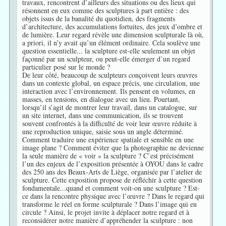
travaux, rencontrent d’ailleurs des situations ou des lieux qui
résonnent en eux comme des sculptures à part entière : des
objets issus de la banalité du quotidien, des fragments
d’architecture, des accumulations fortuites, des jeux d’ombre et
de lumière. Leur regard révèle une dimension sculpturale là où,
a priori, il n’y avait qu’un élément ordinaire. Cela soulève une
question essentielle... la sculpture est-elle seulement un objet
façonné par un sculpteur, ou peut-elle émerger d’un regard
particulier posé sur le monde ?
De leur côté, beaucoup de sculpteurs conçoivent leurs œuvres
dans un contexte global, un espace précis, une circulation, une
interaction avec l’environnement. Ils pensent en volumes, en
masses, en tensions, en dialogue avec un lieu. Pourtant,
lorsqu’il s’agit de montrer leur travail, dans un catalogue, sur
un site internet, dans une communication, ils se trouvent
souvent confrontés à la difficulté de voir leur œuvre réduite à
une reproduction unique, saisie sous un angle déterminé.
Comment traduire une expérience spatiale et sensible en une
image plane ? Comment éviter que la photographie ne devienne
la seule manière de « voir » la sculpture ? C’est précisément
l’un des enjeux de l’exposition présentée à OYOU dans le cadre
des 250 ans des Beaux-Arts de Liège, organisée par l’atelier de
sculpture. Cette exposition propose de réfléchir à cette question
fondamentale...quand et comment voit-on une sculpture ? Est-
ce dans la rencontre physique avec l’œuvre ? Dans le regard qui
transforme le réel en forme sculpturale ? Dans l’image qui en
circule ? Ainsi, le projet invite à déplacer notre regard et à
reconsidérer notre manière d’appréhender la sculpture : non