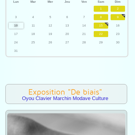
Lun
Mar
Mer
Jeu
Ven
Sam
Dim
1
2
3
4
5
6
7
8
9
10
11
12
13
14
15
16
17
18
19
20
21
22
23
24
25
26
27
28
29
30
31
Exposition "De biais"
Oyou Clavier Marchin Modave Culture