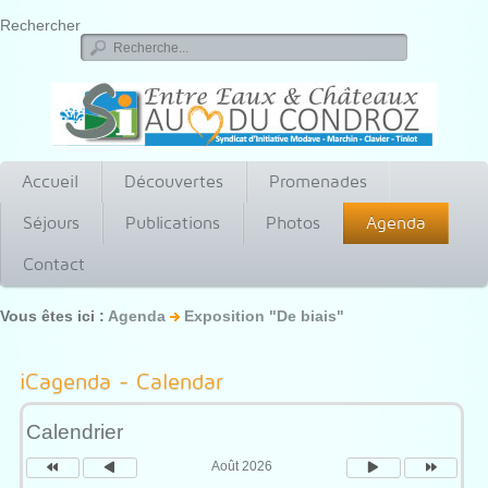
Rechercher
Accueil
Découvertes
Promenades
Séjours
Publications
Photos
Agenda
Contact
Vous êtes ici :
Agenda
Exposition "De biais"
Année
Mois
Mois
Année
précédente
précédent
suivant
suivante
iCagenda - Calendar
Calendrier
Août 2026