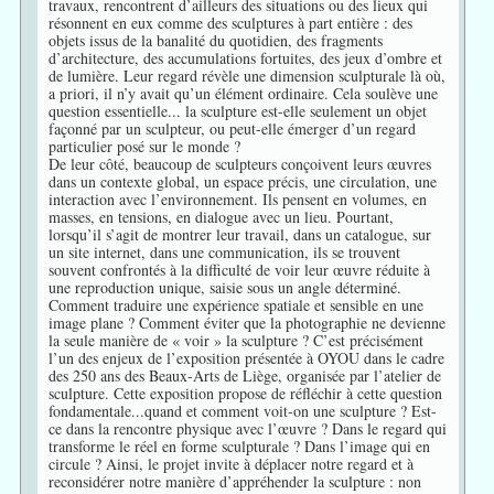
travaux, rencontrent d’ailleurs des situations ou des lieux qui
résonnent en eux comme des sculptures à part entière : des
objets issus de la banalité du quotidien, des fragments
d’architecture, des accumulations fortuites, des jeux d’ombre et
de lumière. Leur regard révèle une dimension sculpturale là où,
a priori, il n’y avait qu’un élément ordinaire. Cela soulève une
question essentielle... la sculpture est-elle seulement un objet
façonné par un sculpteur, ou peut-elle émerger d’un regard
particulier posé sur le monde ?
De leur côté, beaucoup de sculpteurs conçoivent leurs œuvres
dans un contexte global, un espace précis, une circulation, une
interaction avec l’environnement. Ils pensent en volumes, en
masses, en tensions, en dialogue avec un lieu. Pourtant,
lorsqu’il s’agit de montrer leur travail, dans un catalogue, sur
un site internet, dans une communication, ils se trouvent
souvent confrontés à la difficulté de voir leur œuvre réduite à
une reproduction unique, saisie sous un angle déterminé.
Comment traduire une expérience spatiale et sensible en une
image plane ? Comment éviter que la photographie ne devienne
la seule manière de « voir » la sculpture ? C’est précisément
l’un des enjeux de l’exposition présentée à OYOU dans le cadre
des 250 ans des Beaux-Arts de Liège, organisée par l’atelier de
sculpture. Cette exposition propose de réfléchir à cette question
fondamentale...quand et comment voit-on une sculpture ? Est-
ce dans la rencontre physique avec l’œuvre ? Dans le regard qui
transforme le réel en forme sculpturale ? Dans l’image qui en
circule ? Ainsi, le projet invite à déplacer notre regard et à
reconsidérer notre manière d’appréhender la sculpture : non