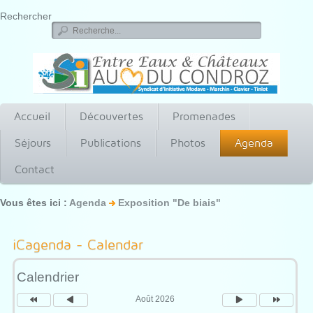
Rechercher
Accueil
Découvertes
Promenades
Séjours
Publications
Photos
Agenda
Contact
Vous êtes ici :
Agenda
Exposition "De biais"
Année
Mois
Mois
Année
précédente
précédent
suivant
suivante
iCagenda - Calendar
Calendrier
Août 2026