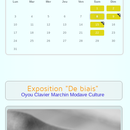
Lun
Mar
Mer
Jeu
Ven
Sam
Dim
1
2
3
4
5
6
7
8
9
10
11
12
13
14
15
16
17
18
19
20
21
22
23
24
25
26
27
28
29
30
31
Exposition "De biais"
Oyou Clavier Marchin Modave Culture