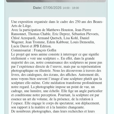
Date:
07/06/2026
14:00
-
18:00
Une exposition organisée dans le cadre des 250 ans des Beaux-
Arts de Liège.
Avec la participation de Matthews Houston, Jean-Pierre
Ransonnet, Thomas Chable, Eric Deprez, Sébastien Plevoets,
Chloé Azzopardi, Armand Quetsch, Lisa Kohl, Daniel
Wagener, Jean Tromme, Edem Kabbour, Louis Demoulin,
Lucie Durot et JPB Edition.
Commissariat : François Goffin
Le projet qui nous anime consiste à interroger ce que signifie
réellement « voir une sculpture ». En effet, dans la grande
majorité des cas, notre connaissance des sculptures ne passe pas
par l’expérience directe de l’œuvre, mais par sa représentation
photographique ou illustrée. Nous les découvrons à travers des
livres, des catalogues, des écrans, des affiches. Autrement dit,
nous voyons bien souvent l’image d’une sculpture plutôt que la
sculpture elle-même. Cette médiation transforme profondément
notre regard. La photographie impose un point de vue, un
cadrage, une lumière, une échelle. Elle fige un angle particulier
et conditionne notre perception. Pourtant, la sculpture est par
essence un art du volume, de la présence, de la relation à
l’espace. Elle engage le corps du spectateur, son déplacement,
son rapport à la matière et à la lumière changeante.
De nombreux photographes, dans leurs recherches et leurs