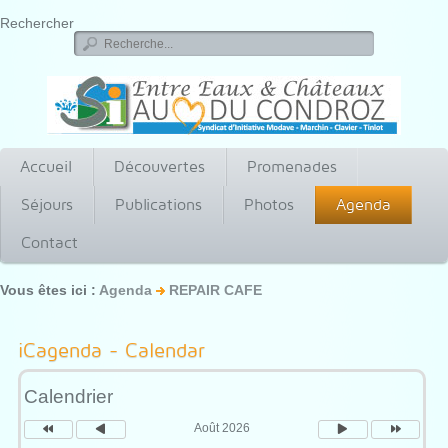
Rechercher
Accueil
Découvertes
Promenades
Séjours
Publications
Photos
Agenda
Contact
Vous êtes ici :
Agenda
REPAIR CAFE
Année
Mois
Mois
Année
précédente
précédent
suivant
suivante
iCagenda - Calendar
Calendrier
Août 2026