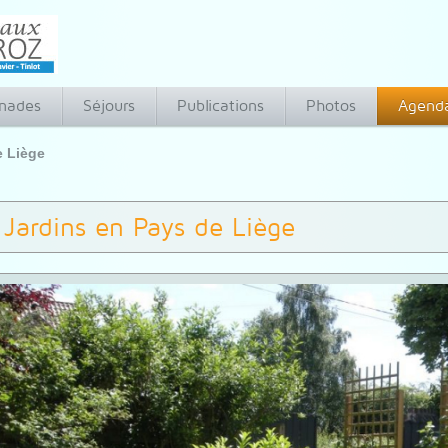
nades
Séjours
Publications
Photos
Agend
e Liège
Jardins en Pays de Liège