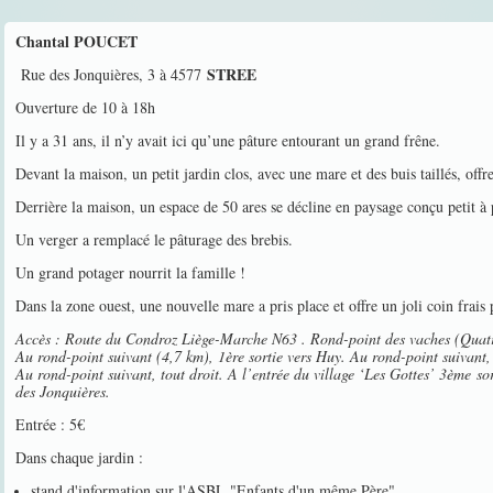
Chantal POUCET
STREE
Rue des Jonquières, 3 à 4577
Ouverture de 10 à 18h
Il y a 31 ans, il n’y avait ici qu’une pâture entourant un grand frêne.
Devant la maison, un petit jardin clos, avec une mare et des buis taillés, off
Derrière la maison, un espace de 50 ares se décline en paysage conçu petit à p
Un verger a remplacé le pâturage des brebis.
Un grand potager nourrit la famille !
Dans la zone ouest, une nouvelle mare a pris place et offre un joli coin frais
Accès : Route du Condroz Liège-Marche N63 . Rond-point des vaches (Quatre
Au rond-point suivant (4,7 km), 1ère sortie vers Huy. Au rond-point suivant,
Au rond-point suivant, tout droit. A l’entrée du village ‘Les Gottes’ 3ème s
des Jonquières.
Entrée : 5€
Dans chaque jardin :
stand d'information sur l'ASBL "Enfants d'un même Père"