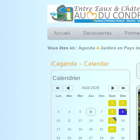
Accueil
Découvertes
Prome
Vous êtes ici :
Agenda
Jardins en Pays d
Année
Mois
Mois
Année
précédente
précédent
suivant
suivante
iCagenda - Calendar
Calendrier
Août 2026
Lun
Mar
Mer
Jeu
Ven
Sam
Dim
1
2
3
4
5
6
7
8
9
10
11
12
13
14
15
16
17
18
19
20
21
22
23
24
25
26
27
28
29
30