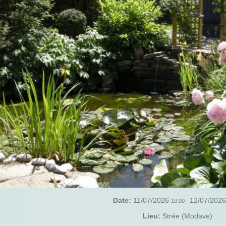
Date:
11/07/2026
12/07/2026
10:00
-
Lieu:
Strée (Modave)