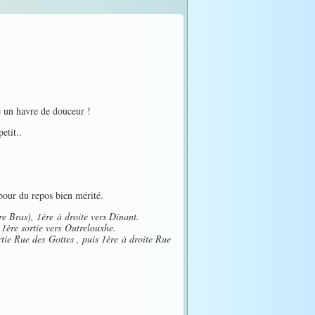
re un havre de douceur !
etit..
 pour du repos bien mérité.
 Bras), 1ère à droite vers Dinant.
 1ère sortie vers
Outrelouxhe.
ortie Rue des
Gottes , puis 1ère à droite Rue