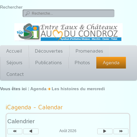
Rechercher
Accueil
Découvertes
Promenades
Séjours
Publications
Photos
Agenda
Contact
Vous êtes ici :
Agenda
Les histoires du mercredi
Année
Mois
Mois
Année
précédente
précédent
suivant
suivante
iCagenda - Calendar
Calendrier
Août 2026