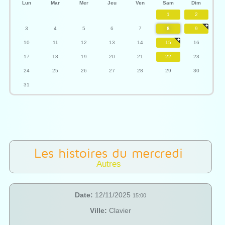
Lun
Mar
Mer
Jeu
Ven
Sam
Dim
1
2
3
4
5
6
7
8
9
10
11
12
13
14
15
16
17
18
19
20
21
22
23
24
25
26
27
28
29
30
31
Les histoires du mercredi
Autres
Date:
12/11/2025
15:00
Ville:
Clavier