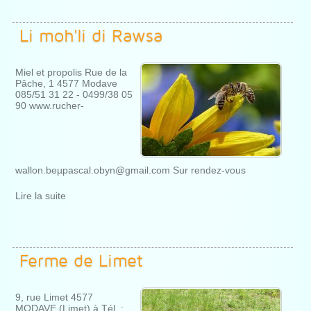
Li moh'li di Rawsa
Miel et propolis Rue de la
Pâche, 1 4577 Modave
085/51 31 22 - 0499/38 05
90 www.rucher-
wallon.beµpascal.obyn@gmail.com Sur rendez-vous
Lire la suite
Ferme de Limet
9, rue Limet 4577
MODAVE (Limet) à Tél. :