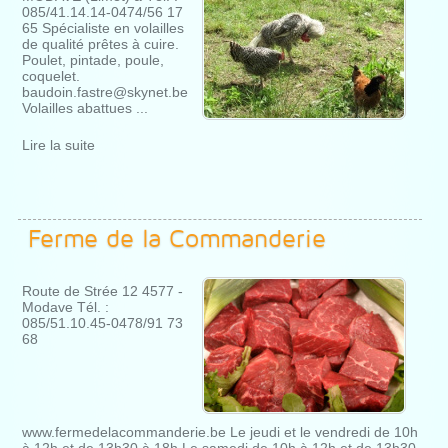
085/41.14.14-0474/56 17
65 Spécialiste en volailles
de qualité prêtes à cuire.
Poulet, pintade, poule,
coquelet.
baudoin.fastre@skynet.be
Volailles abattues ...
Lire la suite
Ferme de la Commanderie
Route de Strée 12 4577 -
Modave Tél. :
085/51.10.45-0478/91 73
68
www.fermedelacommanderie.be Le jeudi et le vendredi de 10h
à 12h et de 13h30 à 18h Le samedi de 10h à 12h et de 13h30