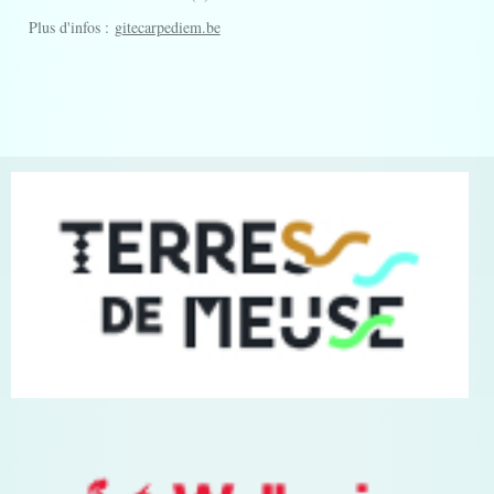
Plus d'infos :
gitecarpediem.be