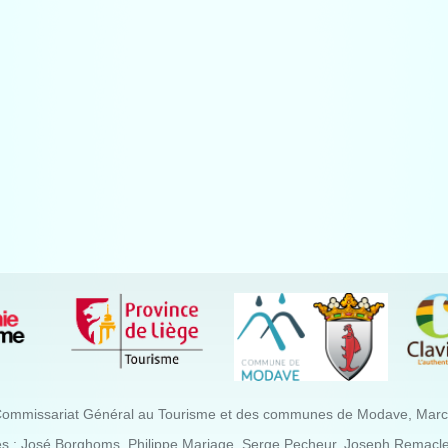
Commissariat Général au Tourisme et des communes de Modave, Marchin
es : José Borghoms, Philippe Mariage, Serge Pecheur, Joseph Remacle