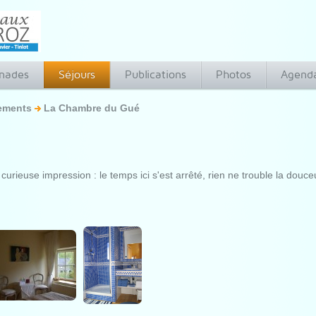
nades
Séjours
Publications
Photos
Agend
ements
La Chambre du Gué
urieuse impression : le temps ici s'est arrêté, rien ne trouble la dou